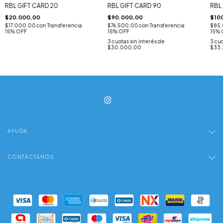
RBL GIFT CARD 20
RBL GIFT CARD 90
RBL
$20.000,00
$90.000,00
$10
$17.000,00
con
Transferencia
$76.500,00
con
Transferencia
$85
15% OFF
15% OFF
15% 
3
cuotas sin interés de
3
cuo
$30.000,00
$33.
AYUDA
CONTACTÁNOS