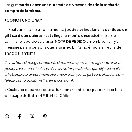
Las gift cards tienen una duración de 3 meses desde la fecha de
compra de la misma.
¿CÓMO FUNCIONA?
1- Realizar la compra normalmente
(podes seleccionar la cantidad de
gift card que quieras hasta llegar al monto deseado)
, antes de
terminar el pedido aclarar en
NOTA DE PEDIDO
el nombre, mail, y un
mensaje para la persona que la va a recibir, también aclarar fecha del
envío de la misma.
2- A la hora de elegir el metodo de envío, lo que estan eligiendo es si la
persona va a tener incluido el envío de los productos que elija via mail o
whatsapp o si directamente va a venir a canjear la gift card al showroom
(elegir como opción retiro en showroom).
> Cualquier duda respecto al funcionamiento nos pueden escribir al
whatsapp de RBL +54 9 11 3482-0685.