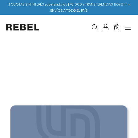
3 CUOTAS SIN INTERÉS superando los $70.000 + TRANSFERENCIAS 15% OFF +
ENVÍOS A TODO EL PAÍS
0