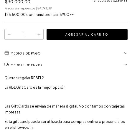
$30.000,00
24
cuotas de
$2.649,88
Precio sin impuestos
$24.793,39
$25.500,00
con
Transferencia 15% OFF
MEDIOS DE PAGO
MEDIOS DE ENVÍO
Queres regalar REBEL?
La RBL Gift Card es la mejor opción!
Las Gift Cards se envían de manera
digital
. No contamos con tarjetas
impresas.
Esta gift card puede ser utilizada para compras online o presenciales
en el showroom.