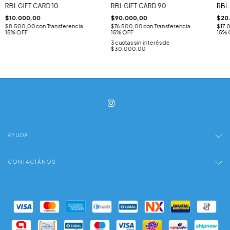
RBL GIFT CARD 10
RBL GIFT CARD 90
RBL
$10.000,00
$90.000,00
$20
$8.500,00
con
Transferencia
$76.500,00
con
Transferencia
$17.
15% OFF
15% OFF
15% 
3
cuotas sin interés de
$30.000,00
AYUDA
CONTACTÁNOS