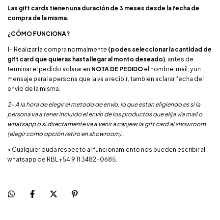
Las gift cards tienen una duración de 3 meses desde la fecha de
compra de la misma.
¿CÓMO FUNCIONA?
1- Realizar la compra normalmente
(podes seleccionar la cantidad de
gift card que quieras hasta llegar al monto deseado)
, antes de
terminar el pedido aclarar en
NOTA DE PEDIDO
el nombre, mail, y un
mensaje para la persona que la va a recibir, también aclarar fecha del
envío de la misma.
2- A la hora de elegir el metodo de envío, lo que estan eligiendo es si la
persona va a tener incluido el envío de los productos que elija via mail o
whatsapp o si directamente va a venir a canjear la gift card al showroom
(elegir como opción retiro en showroom).
> Cualquier duda respecto al funcionamiento nos pueden escribir al
whatsapp de RBL +54 9 11 3482-0685.