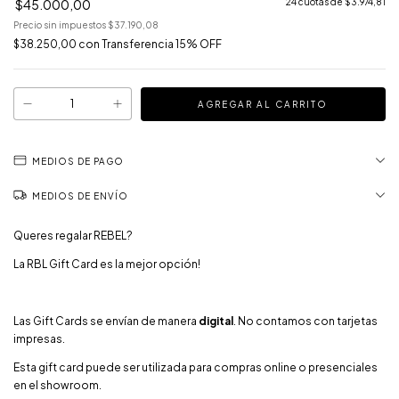
$45.000,00
24
cuotas de
$3.974,81
Precio sin impuestos
$37.190,08
$38.250,00
con
Transferencia 15% OFF
MEDIOS DE PAGO
MEDIOS DE ENVÍO
Queres regalar REBEL?
La RBL Gift Card es la mejor opción!
Las Gift Cards se envían de manera
digital
. No contamos con tarjetas
impresas.
Esta gift card puede ser utilizada para compras online o presenciales
en el showroom.