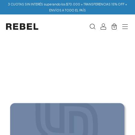
3 CUOTAS SIN INTERÉS superando los $70.000 + TRANSFERENCIAS 15% OFF +
ENVÍOS A TODO EL PAÍS
0