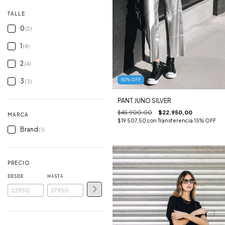
TALLE
0
(2)
1
(4)
2
(4)
50
%
OFF
3
(3)
PANT JUNO SILVER
$45.900,00
$22.950,00
MARCA
$19.507,50
con
Transferencia 15% OFF
Brand
(1)
PRECIO
DESDE
HASTA