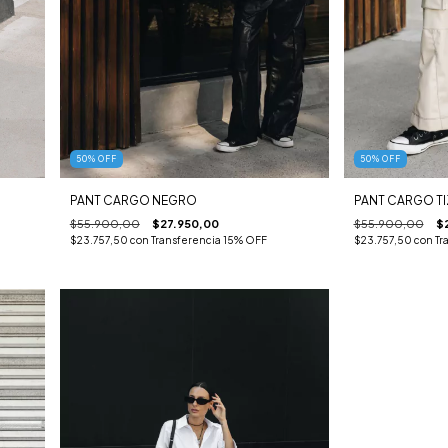
50
%
OFF
50
%
OFF
PANT CARGO NEGRO
PANT CARGO TI
$55.900,00
$27.950,00
$55.900,00
$
$23.757,50
con
Transferencia 15% OFF
$23.757,50
con
Tr