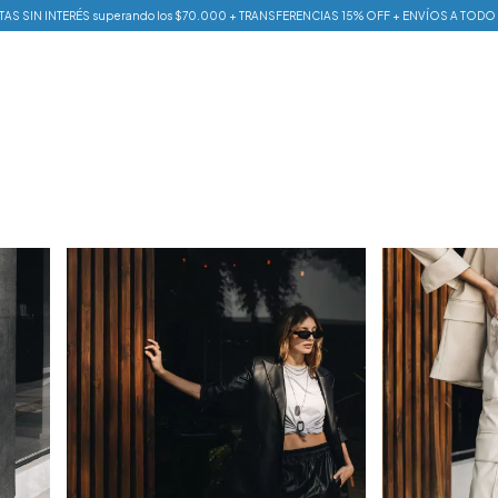
AS SIN INTERÉS superando los $70.000 + TRANSFERENCIAS 15% OFF + ENVÍOS A TODO 