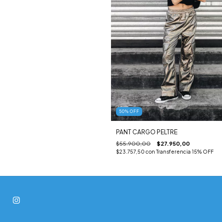
50
%
OFF
PANT CARGO PELTRE
$55.900,00
$27.950,00
$23.757,50
con
Transferencia 15% OFF