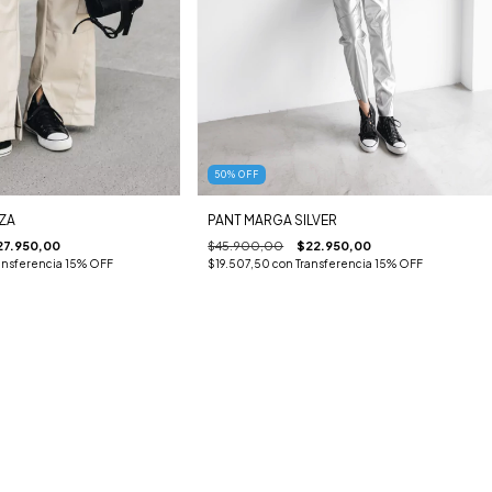
50
%
OFF
PANT MARGA SILVER
ZA
$45.900,00
$22.950,00
27.950,00
$19.507,50
con
Transferencia 15% OFF
ansferencia 15% OFF