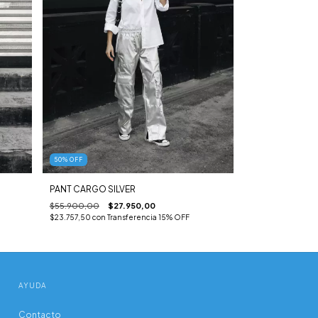
50
%
OFF
PANT CARGO SILVER
$55.900,00
$27.950,00
$23.757,50
con
Transferencia 15% OFF
AYUDA
Contacto