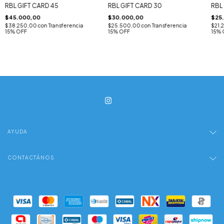
RBL GIFT CARD 45
RBL GIFT CARD 30
RBL 
$45.000,00
$30.000,00
$25
$38.250,00
con
Transferencia
$25.500,00
con
Transferencia
$21.
15% OFF
15% OFF
15% 
AYUDA
CONTACTÁNOS