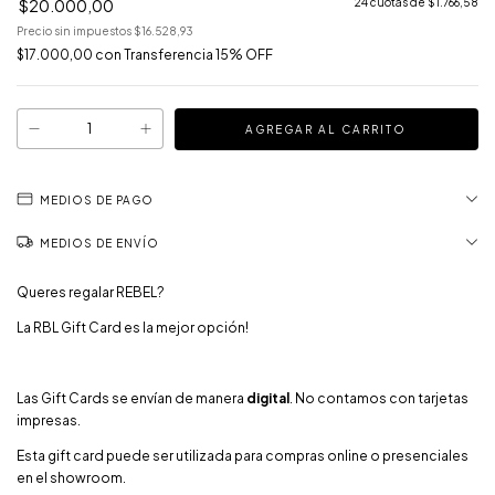
$20.000,00
24
cuotas de
$1.766,58
Precio sin impuestos
$16.528,93
$17.000,00
con
Transferencia 15% OFF
MEDIOS DE PAGO
MEDIOS DE ENVÍO
Queres regalar REBEL?
La RBL Gift Card es la mejor opción!
Las Gift Cards se envían de manera
digital
. No contamos con tarjetas
impresas.
Esta gift card puede ser utilizada para compras online o presenciales
en el showroom.