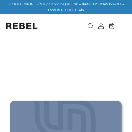
3 CUOTAS SIN INTERÉS superando los $70.000 + TRANSFERENCIAS 15% OFF +
ENVÍOS A TODO EL PAÍS
0