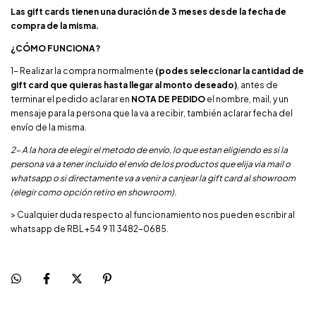
Las gift cards tienen una duración de 3 meses desde la fecha de
compra de la misma.
¿CÓMO FUNCIONA?
1- Realizar la compra normalmente
(podes seleccionar la cantidad de
gift card que quieras hasta llegar al monto deseado)
, antes de
terminar el pedido aclarar en
NOTA DE PEDIDO
el nombre, mail, y un
mensaje para la persona que la va a recibir, también aclarar fecha del
envío de la misma.
2- A la hora de elegir el metodo de envío, lo que estan eligiendo es si la
persona va a tener incluido el envío de los productos que elija via mail o
whatsapp o si directamente va a venir a canjear la gift card al showroom
(elegir como opción retiro en showroom).
> Cualquier duda respecto al funcionamiento nos pueden escribir al
whatsapp de RBL +54 9 11 3482-0685.