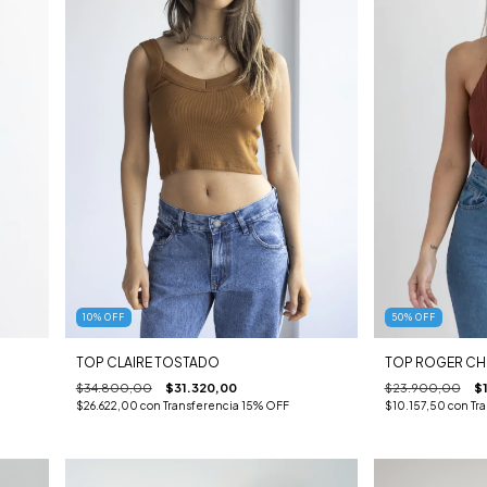
10
%
OFF
50
%
OFF
TOP CLAIRE TOSTADO
TOP ROGER C
$34.800,00
$31.320,00
$23.900,00
$
$26.622,00
con
Transferencia 15% OFF
$10.157,50
con
Tr