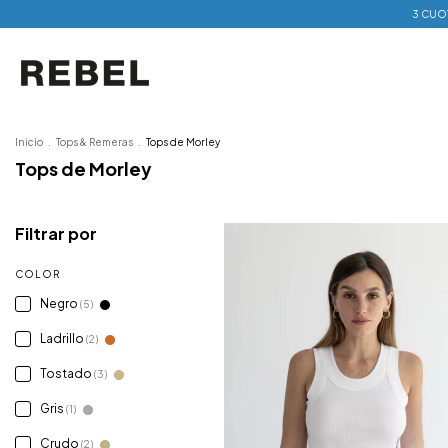
3 CUOT
Inicio
.
Tops & Remeras
.
Tops de Morley
Tops de Morley
Filtrar por
COLOR
Negro
(5)
Ladrillo
(2)
Tostado
(3)
Gris
(1)
Crudo
(2)