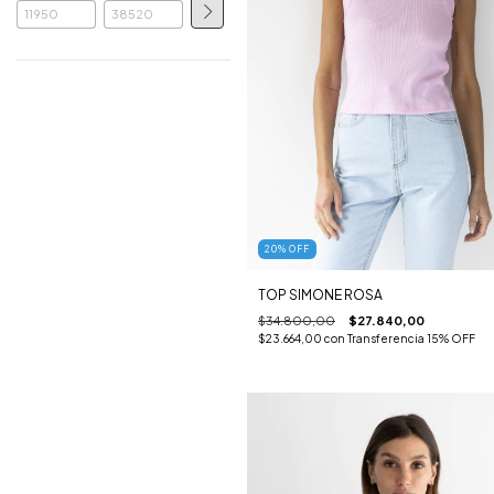
20
%
OFF
TOP SIMONE ROSA
$34.800,00
$27.840,00
$23.664,00
con
Transferencia 15% OFF