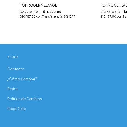
TOP ROGER MELANGE
TOP ROGER LA
$23.900,00
$11.950,00
$23.900,00
$
$10.157,50
con
Transferencia 15% OFF
$10.157,50
con
Tr
AYUDA
Contacto
¿Cómo comprar?
Envíos
Política de Cambios
Rebel Care