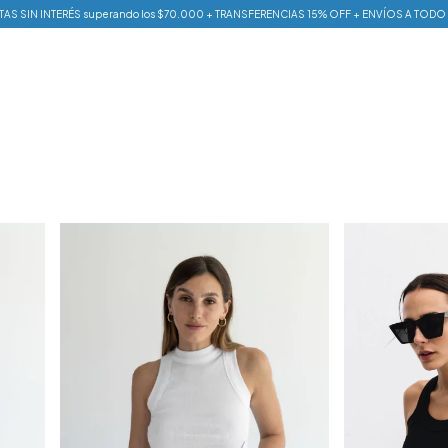
AS SIN INTERÉS superando los $70.000 + TRANSFERENCIAS 15% OFF + ENVÍOS A TODO 