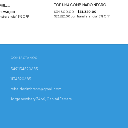
TOP UMA COMBINADO NEGRO
DRILLO
$34.800,00
$31.320,00
11.950,00
$26.622,00
con
Transferencia 15% OFF
ansferencia 15% OFF
CONTACTÁNOS
5491134820685
1134820685
rebeldenimbrand@gmail.com
Jorge newbery 3466, Capital Federal.