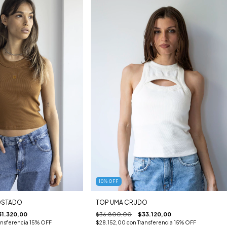
10
%
OFF
TOP UMA CRUDO
OSTADO
$36.800,00
$33.120,00
31.320,00
$28.152,00
con
Transferencia 15% OFF
ansferencia 15% OFF