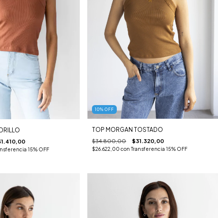
10
%
OFF
TOP MORGAN TOSTADO
DRILLO
$34.800,00
$31.320,00
1.410,00
$26.622,00
con
Transferencia 15% OFF
ansferencia 15% OFF