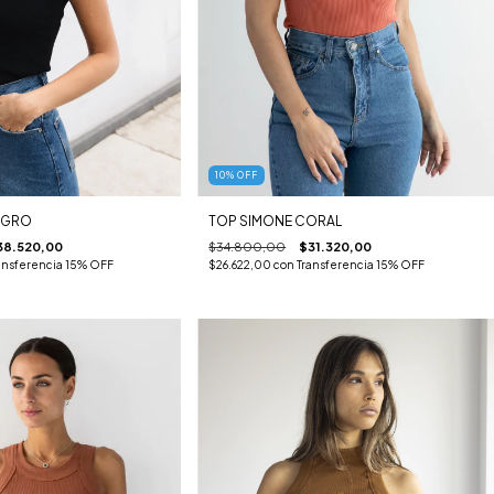
10
%
OFF
EGRO
TOP SIMONE CORAL
38.520,00
$34.800,00
$31.320,00
ansferencia 15% OFF
$26.622,00
con
Transferencia 15% OFF