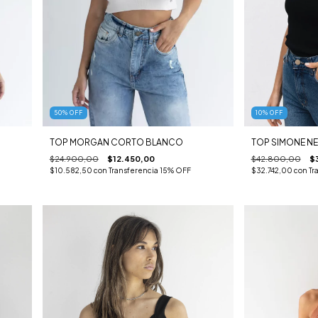
10
%
OFF
50
%
OFF
TOP SIMONE N
TOP MORGAN CORTO BLANCO
$42.800,00
$
$24.900,00
$12.450,00
$32.742,00
con
Tr
$10.582,50
con
Transferencia 15% OFF