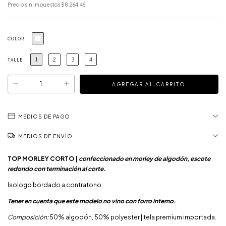
Precio sin impuestos
$8.264,46
COLOR
1
2
3
4
TALLE
MEDIOS DE PAGO
MEDIOS DE ENVÍO
TOP MORLEY CORTO |
confeccionado en morley de algodón, escote
redondo con terminación al corte.
Isologo bordado a contratono.
Tener en cuenta que este modelo no vino con forro interno.
Composición:
50% algodón, 50% polyester | tela premium importada.