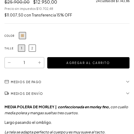
$25.900,00
$12.950,00
24
cuotas de
$1.143,86
Precio sin impuestos
$10.702,48
$11.007,50
con
Transferencia 15% OFF
COLOR
1
2
TALLE
MEDIOS DE PAGO
MEDIOS DE ENVÍO
MEDIA POLERA DE MORLEY |
confeccionada en morley fino,
con cuello
media polera y mangas sueltas tres cuartos.
Largo pasando el ombligo.
La tela se adapta perfecto al cuerpo y es muy suave al tacto.