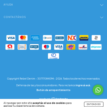
AYUDA
CONTACTÁNOS
Copyright Rebel Denim - 30717084094 - 2026. Todos los derechos reservados.
Defensa de las y los consumidores. Para reclamos
ingresá acá.
Botón de arrepentimiento
Al navegar por este sitio
aceptás el uso de cookies
para
ENTENDIDO
agilizar tu experiencia de compra.