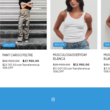
50
%
OFF
50
50
%
OFF
MUSCULOSA EVERYDAY
MUS
PANT CARGO PELTRE
BLANCA
BLA
$55.900,00
$27.950,00
$25.900,00
$12.950,00
$25
$23.757,50
con
Transferencia
15% OFF
$11.007,50
con
Transferencia
$11.
15% OFF
15% 