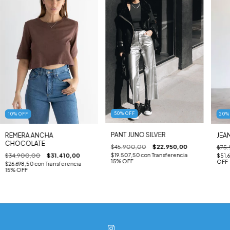
50
%
OFF
10
%
OFF
20
PANT JUNO SILVER
REMERA ANCHA
JEAN
CHOCOLATE
$45.900,00
$22.950,00
$75
$34.900,00
$31.410,00
$19.507,50
con
Transferencia
$51.
15% OFF
OFF
$26.698,50
con
Transferencia
15% OFF