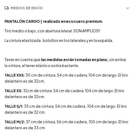
MEDIOS DE ENVÍO
PANTALÓN CARGO |
realizado en ecocuero premium.
Tiro medio o bajo, con abertura lateral. SON AMPLIOS!!
La cintura elastizada , bolsillos en los laterales y en la espalda.
Tener en cuenta que
las medidas están tomadas en plano,
sin estirar
la cintura, al tener elástico estira bastante.
TALLE XXS:
30 cm de cintura, 54 cm de cadera, 104 cm de largo. El tiro
delantero es de 32cm.
TALLE XS:
32cm de cintura, 54 cm de cadera, 104 cm de largo. El tiro
delantero es de 32cm.
TALLE S/1:
35 cm de cintura, 54 cm de cadera , 104 cm de largo. El tiro
delantero es de 32 cm.
TALLE M/2:
37 cm de cintura, 56 cm de cadera , 105 cm de largo. El tiro
delantero es de 33 cm.