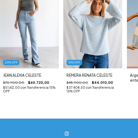
10
%
OFF
20
%
OFF
REMERA RENATA CELESTE
Arge
JEAN ALEXIA CELESTE
ente
$48.900,00
$44.010,00
$75.900,00
$60.720,00
$37.408,50
con
Transferencia
$51.612,00
con
Transferencia 15%
15% OFF
OFF