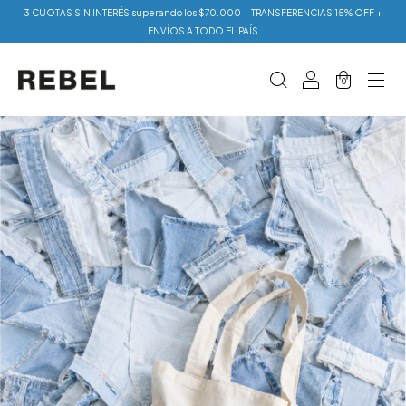
3 CUOTAS SIN INTERÉS superando los $70.000 + TRANSFERENCIAS 15% OFF +
ENVÍOS A TODO EL PAÍS
0