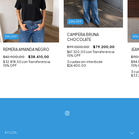
20
%
OFF
CAMPERA BRUNA
10
%
OFF
10
%
CHOCOLATE
$99.000,00
$79.200,00
REMERA AMANDA NEGRO
JEA
$67.320,00
con
Transferencia
15% OFF
$42.900,00
$38.610,00
$11
$32.818,50
con
Transferencia
$84.
3
cuotas sin interés de
15% OFF
15% 
$26.400,00
3
cuo
$33.
AYUDA