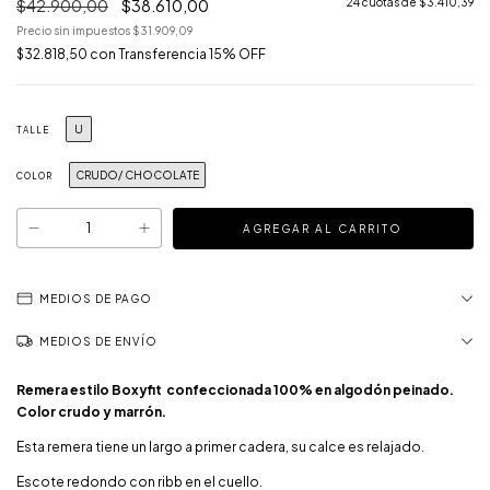
$42.900,00
$38.610,00
24
cuotas de
$3.410,39
Precio sin impuestos
$31.909,09
$32.818,50
con
Transferencia 15% OFF
U
TALLE
CRUDO/ CHOCOLATE
COLOR
MEDIOS DE PAGO
MEDIOS DE ENVÍO
Remera estilo Boxyfit confeccionada 100% en algodón peinado.
Color crudo y marrón.
Esta remera tiene un largo a primer cadera, su calce es relajado.
Escote redondo con ribb en el cuello.