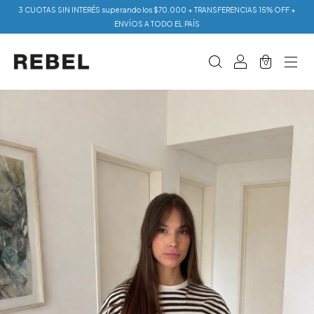
3 CUOTAS SIN INTERÉS superando los $70.000 + TRANSFERENCIAS 15% OFF +
ENVÍOS A TODO EL PAÍS
0