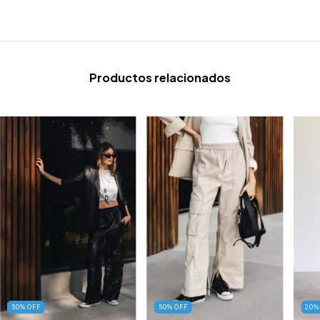
Productos relacionados
50
%
OFF
50
%
OFF
20