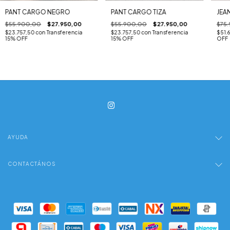
PANT CARGO NEGRO
PANT CARGO TIZA
JEAN
$55.900,00
$27.950,00
$55.900,00
$27.950,00
$75
$23.757,50
con
Transferencia
$23.757,50
con
Transferencia
$51.
15% OFF
15% OFF
OFF
AYUDA
CONTACTÁNOS