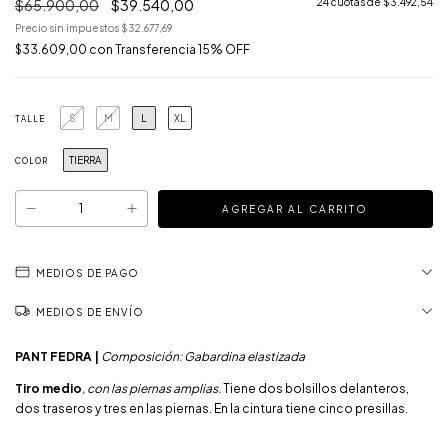
$65.900,00
$39.540,00
24
cuotas de
$3.492,54
Precio sin impuestos
$32.677,69
$33.609,00
con
Transferencia 15% OFF
S
M
L
XL
TALLE
TIERRA
COLOR
MEDIOS DE PAGO
MEDIOS DE ENVÍO
PANT FEDRA |
Composición: Gabardina elastizada
Tiro medio
, con las piernas amplias.
Tiene dos bolsillos delanteros,
dos traseros y tres en las piernas. En la cintura tiene cinco presillas.