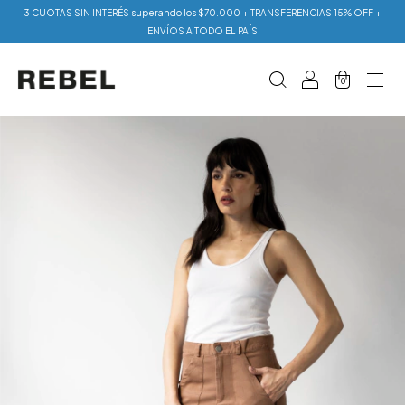
3 CUOTAS SIN INTERÉS superando los $70.000 + TRANSFERENCIAS 15% OFF +
ENVÍOS A TODO EL PAÍS
0