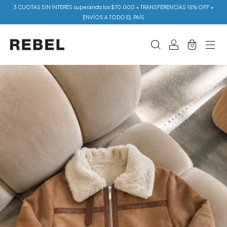
3 CUOTAS SIN INTERÉS superando los $70.000 + TRANSFERENCIAS 15% OFF +
ENVÍOS A TODO EL PAÍS
0