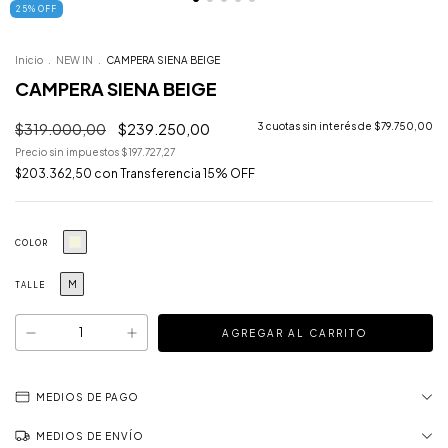
25
%
OFF
Inicio
.
NEW IN
.
CAMPERA SIENA BEIGE
CAMPERA SIENA BEIGE
$319.000,00
$239.250,00
3
cuotas sin interés de
$79.750,00
Precio sin impuestos
$197.727,27
$203.362,50
con
Transferencia 15% OFF
COLOR
M
TALLE
MEDIOS DE PAGO
MEDIOS DE ENVÍO