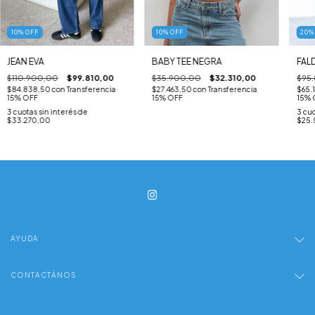
10
%
OFF
10
%
OFF
20
JEAN EVA
BABY TEE NEGRA
FAL
$110.900,00
$99.810,00
$35.900,00
$32.310,00
$95
$84.838,50
con
Transferencia
$27.463,50
con
Transferencia
$65.
15% OFF
15% OFF
15% 
3
cuotas sin interés de
3
cuo
$33.270,00
$25.
AYUDA
CONTACTÁNOS