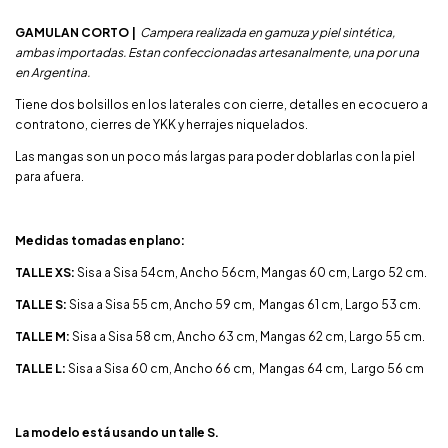
GAMULAN CORTO |
Campera realizada en gamuza y piel sintética,
ambas importadas. Estan confeccionadas artesanalmente, una por una
en Argentina.
Tiene dos bolsillos en los laterales con cierre, detalles en ecocuero a
contratono, cierres de YKK y herrajes niquelados.
Las mangas son un poco más largas para poder doblarlas con la piel
para afuera.
Medidas tomadas en plano:
TALLE XS:
Sisa a Sisa 54cm, Ancho 56cm, Mangas 60 cm, Largo 52 cm.
TALLE S:
Sisa a Sisa 55 cm, Ancho 59 cm, Mangas 61 cm, Largo 53 cm.
TALLE M:
Sisa a Sisa 58 cm, Ancho 63 cm, Mangas 62 cm, Largo 55 cm.
TALLE L:
Sisa
a Sisa 60 cm, Ancho 66 cm, Mangas 64 cm, Largo 56 cm
La modelo está usando un talle S.