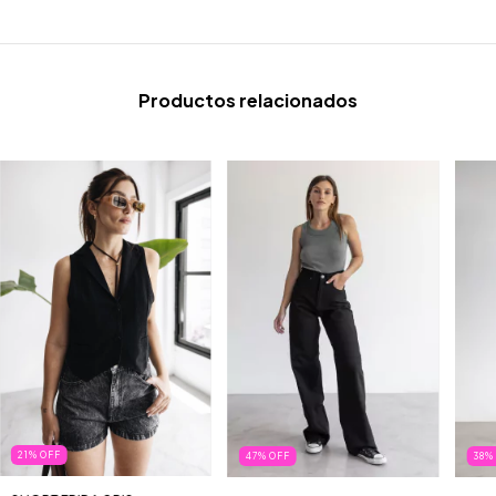
Productos relacionados
21
%
OFF
47
%
OFF
38