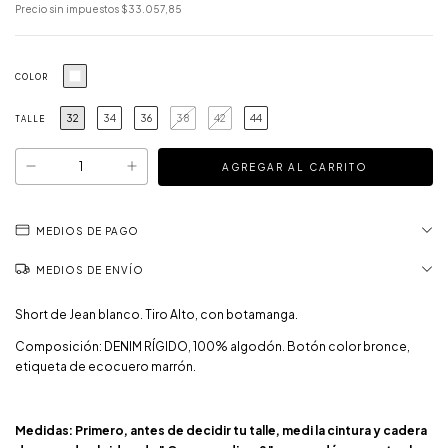
Precio sin impuestos
$33.057,85
COLOR
32
34
36
38
42
44
TALLE
MEDIOS DE PAGO
MEDIOS DE ENVÍO
Short de Jean blanco. Tiro Alto, con botamanga.
Composición: DENIM RÍGIDO, 100% algodón. Botón color bronce,
etiqueta de ecocuero marrón.
Medidas: Primero, antes de decidir tu talle, medi la cintura y cadera