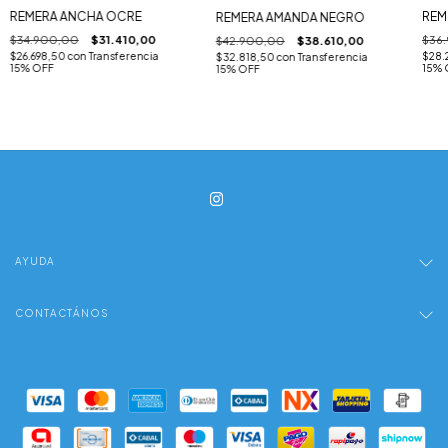
REM
REMERA ANCHA OCRE
REMERA AMANDA NEGRO
$36
$34.900,00
$31.410,00
$42.900,00
$38.610,00
$28.
$26.698,50
con
Transferencia
$32.818,50
con
Transferencia
15% 
15% OFF
15% OFF
AYUDA
CONTACTÁNOS