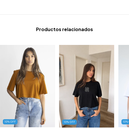
Productos relacionados
10
%
10
%
OFF
10
%
OFF