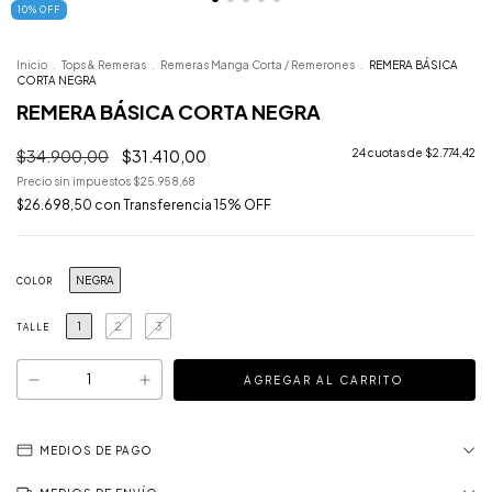
10
%
OFF
Inicio
.
Tops & Remeras
.
Remeras Manga Corta / Remerones
.
REMERA BÁSICA
CORTA NEGRA
REMERA BÁSICA CORTA NEGRA
$34.900,00
$31.410,00
24
cuotas de
$2.774,42
Precio sin impuestos
$25.958,68
$26.698,50
con
Transferencia 15% OFF
NEGRA
COLOR
1
2
3
TALLE
MEDIOS DE PAGO