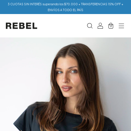
3 CUOTAS SIN INTERÉS superando los $70.000 + TRANSFERENCIAS 15% OFF +
ENVÍOS A TODO EL PAÍS
0